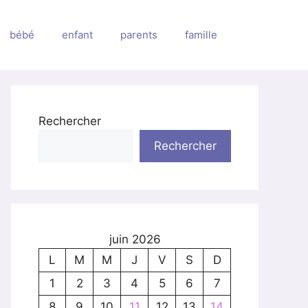
bébé
enfant
parents
famille
Rechercher
Rechercher
juin 2026
L
M
M
J
V
S
D
1
2
3
4
5
6
7
8
9
10
11
12
13
14