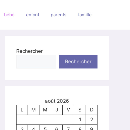
bébé
enfant
parents
famille
Rechercher
Rechercher
août 2026
L
M
M
J
V
S
D
1
2
3
4
5
6
7
8
9