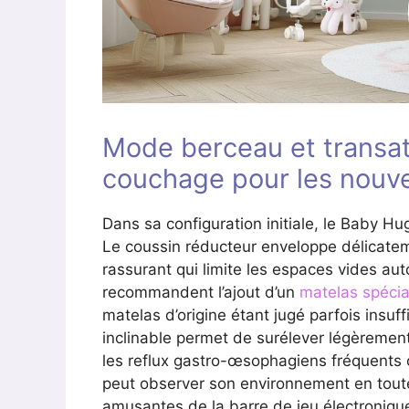
Mode berceau et transat
couchage pour les nouv
Dans sa configuration initiale, le Baby Hug
Le coussin réducteur enveloppe délicate
rassurant qui limite les espaces vides aut
recommandent l’ajout d’un
matelas spécial
matelas d’origine étant jugé parfois insuf
inclinable permet de surélever légèrement
les reflux gastro-œsophagiens fréquents c
peut observer son environnement en toute
amusantes de la barre de jeu électronique,