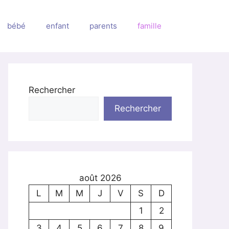
bébé
enfant
parents
famille
Rechercher
Rechercher
août 2026
L
M
M
J
V
S
D
1
2
3
4
5
6
7
8
9